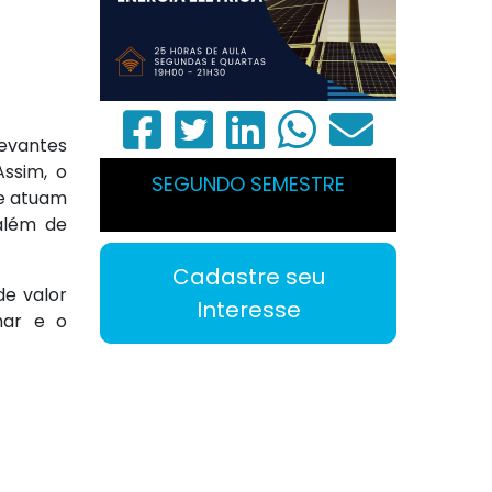
levantes
Assim, o
SEGUNDO SEMESTRE
ue atuam
além de
Cadastre seu
de valor
Interesse
har e o